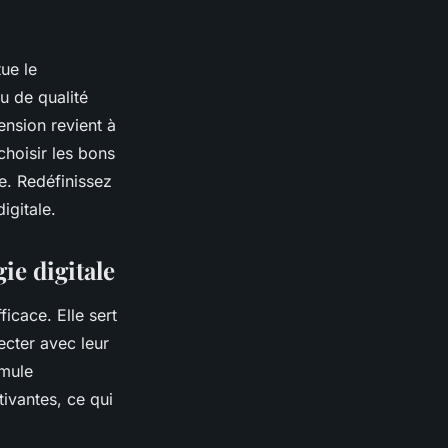
tue le
u de qualité
ension revient à
hoisir les bons
ne. Redéfinissez
igitale.
ie digitale
ficace. Elle sert
ecter avec leur
imule
tivantes, ce qui