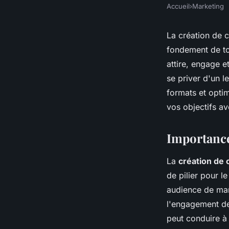
Accueil
›
Marketing
La création de c
fondement de tou
attire, engage e
se priver d'un 
formats et optim
vos objectifs a
Importance 
La
création de
de pilier pour l
audience de man
l'engagement des
peut conduire à 