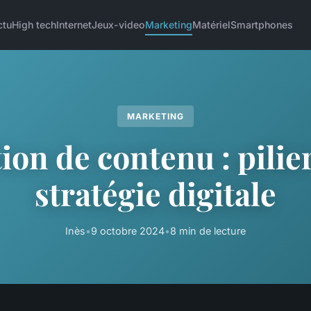
ctu
High tech
Internet
Jeux-video
Marketing
Matériel
Smartphones
MARKETING
ion de contenu : pilier
stratégie digitale
Inès
•
9 octobre 2024
•
8 min de lecture