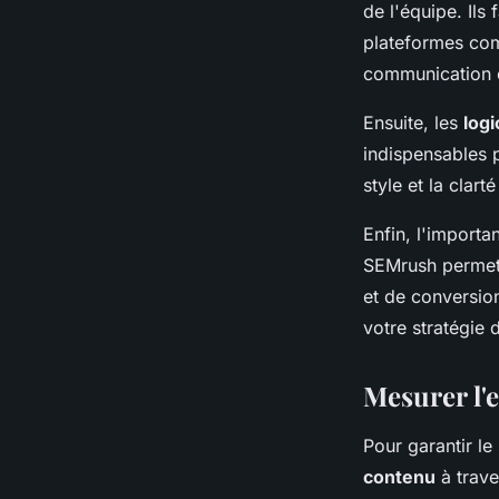
de l'équipe. Ils 
plateformes com
communication c
Ensuite, les
logi
indispensables p
style et la clar
Enfin, l'import
SEMrush permett
et de conversion
votre stratégie 
Mesurer l'e
Pour garantir le 
contenu
à trav