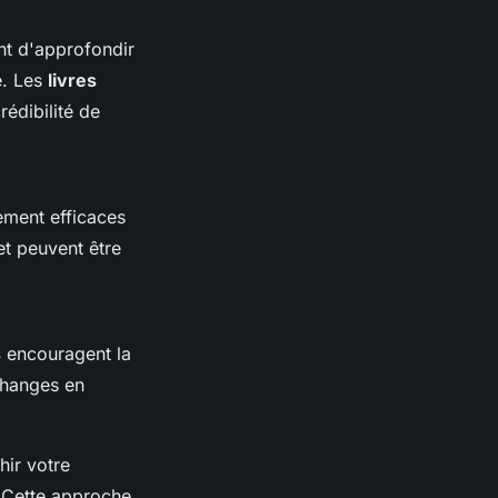
t d'approfondir
e. Les
livres
rédibilité de
ement efficaces
 et peuvent être
s
encouragent la
changes en
hir votre
. Cette approche