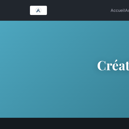
Accueil
A
Créat