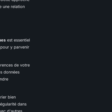
e une relation
ues
est essentiel
 pour y parvenir
érences de votre
es données
ndre
rier bien
régularité dans
vec d'autres