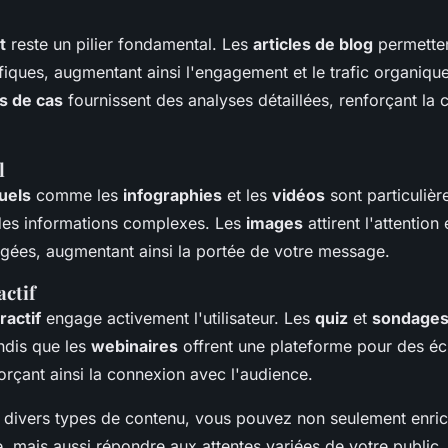
t
reste un pilier fondamental. Les
articles de blog
permetten
fiques, augmentant ainsi l'engagement et le trafic organiqu
s de cas
fournissent des analyses détaillées, renforçant la c
l
uels
comme les
infographies
et les
vidéos
sont particulièr
 des informations complexes. Les
images
attirent l'attention
agées, augmentant ainsi la portée de votre message.
actif
ractif
engage activement l'utilisateur. Les
quiz
et
sondage
andis que les
webinaires
offrent une plateforme pour des é
orçant ainsi la connexion avec l'audience.
s divers types de contenu, vous pouvez non seulement enric
le, mais aussi répondre aux attentes variées de votre public