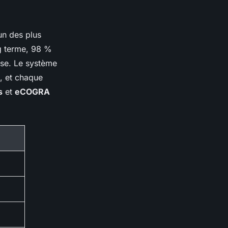
’un des plus
ng terme, 98 %
sse. Le système
t, et chaque
s
et
eCOGRA