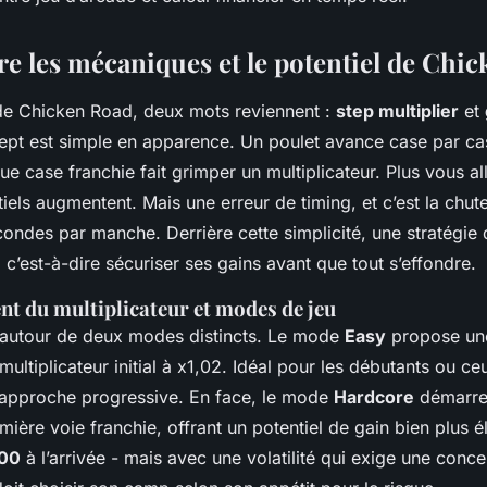
 les mécaniques et le potentiel de Chi
e Chicken Road, deux mots reviennent :
step multiplier
et
ept est simple en apparence. Un poulet avance case par ca
e case franchie fait grimper un multiplicateur. Plus vous all
iels augmentent. Mais une erreur de timing, et c’est la chute
ndes par manche. Derrière cette simplicité, une stratégie 
, c’est-à-dire sécuriser ses gains avant que tout s’effondre.
t du multiplicateur et modes de jeu
le autour de deux modes distincts. Le mode
Easy
propose un
ultiplicateur initial à x1,02. Idéal pour les débutants ou ce
e approche progressive. En face, le mode
Hardcore
démarre
mière voie franchie, offrant un potentiel de gain bien plus é
00
à l’arrivée - mais avec une volatilité qui exige une conce