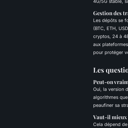
4G/5G stable, s
Gestion des t
Les dépôts se f
(BTC, ETH, USDT,
cryptos, 24 à 48
aux plateformes 
pour protéger vo
Les questi
Peut-on vraime
Oui, la version 
algorithmes que
peaufiner sa str
Vaut-il mieux
Cela dépend de 