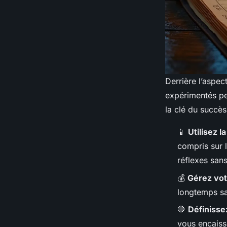
Derrière l’aspec
expérimentés peu
la clé du succès
📱
Utilisez 
compris sur l
réflexes san
💰
Gérez vot
longtemps sa
🛑
Définissez
vous encaisse