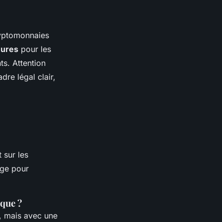
ryptomonnaies
eures
pour les
ts. Attention
dre légal clair,
 sur les
age pour
ique ?
, mais avec une