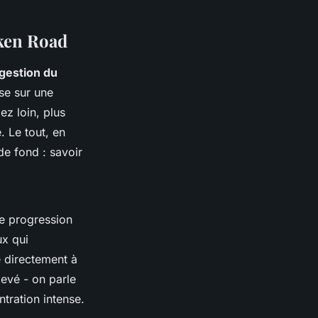
cken Road
gestion du
se sur une
ez loin, plus
. Le tout, en
de fond : savoir
e progression
ux qui
 directement à
levé - on parle
ntration intense.