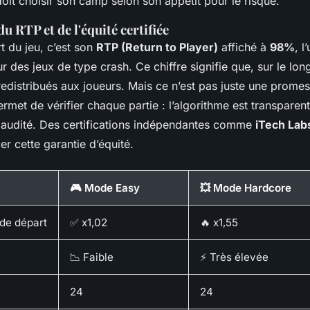
it choisir son camp selon son appétit pour le risque.
u RTP et de l'équité certifiée
t du jeu, c’est son
RTP (Return to Player)
affiché à
98%
, l
r des jeux de type crash. Ce chiffre signifie que, sur le lo
redistribués aux joueurs. Mais ce n’est pas juste une prome
rmet de vérifier chaque partie : l’algorithme est transparen
e audité. Des certifications indépendantes comme
iTech Lab
er cette garantie d’équité.
🎮 Mode Easy
💥 Mode Hardcore
 de départ
✅ x1,02
🔥 x1,55
📉 Faible
⚡ Très élevée
24
24