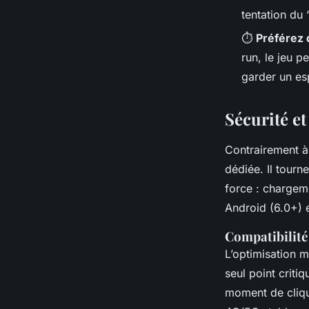
tentation du 
⏱️
Préférez 
run, le jeu p
garder un espr
Sécurité et
Contrairement à 
dédiée. Il tourn
force : charge
Android (6.0+) e
Compatibilité 
L’optimisation m
seul point crit
moment de clique