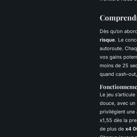
Bona
•
26/05/2026 11:00
•
7 min de lecture
Comprendre
Dès qu’on abord
risque
. Le conc
autoroute. Chaqu
vos gains potent
moins de 25 seco
quand
cash-out
Fonctionnemen
Le jeu s’articu
douce, avec un m
privilégient un
x1,55 dès la pre
de plus de
x4 0