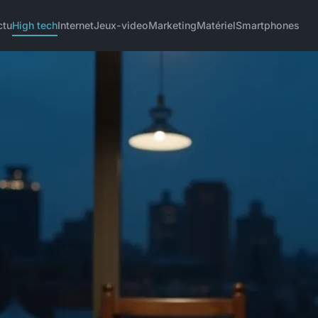
ctu
High tech
Internet
Jeux-video
Marketing
Matériel
Smartphones