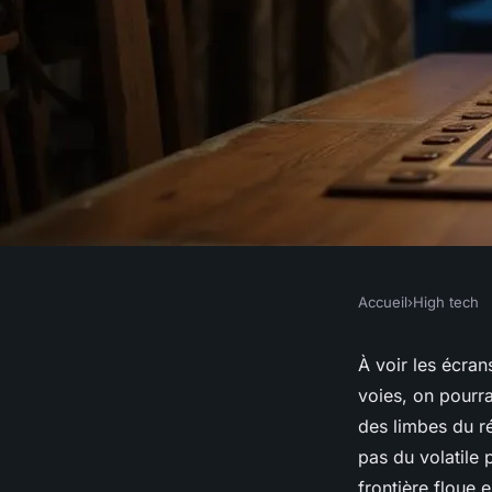
Accueil
›
High tech
HIGH TECH
Le jeu Chicken Road
À voir les écran
voies, on pourra
stratégies pour gag
des limbes du r
pas du volatile 
frontière floue 