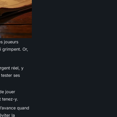
es joueurs
i grimpent. Or,
rgent réel, y
 tester ses
de jouer
t tenez-y.
 l’avance quand
viter la