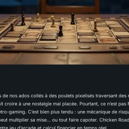
 : décryptage et
s de nos ados collés à des poulets pixelisés traversant des 
it croire à une nostalgie mal placée. Pourtant, ce n’est pas
ner
étro-gaming. C’est bien plus tendu : une mécanique de ris
peut multiplier sa mise… ou tout faire capoter. Chicken Road,
entre jeu d’arcade et calcul financier en temps réel.