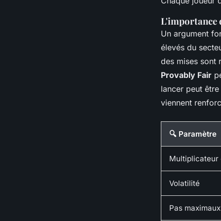
Chaque joueur do
L'importance d
Un argument for
élevés du secteu
des mises sont 
Provably Fair
pe
lancer peut êtr
viennent renforc
🔍 Paramètre
Multiplicateur
Volatilité
Pas maximaux