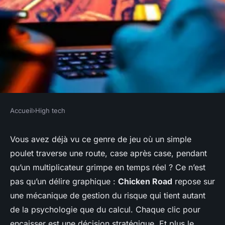
Accueil
›
High tech
HIGH TECH
Top stratégies pour dominer le
Vous avez déjà vu ce genre de jeu où un simple
poulet traverse une route, case après case, pendant
jeu Chicken Road
qu’un multiplicateur grimpe en temps réel ? Ce n’est
pas qu’un délire graphique :
Chicken Road
repose sur
Bona
•
04/06/2026 12:57
•
7 min de lecture
une mécanique de gestion du risque qui tient autant
de la psychologie que du calcul. Chaque clic pour
encaisser est une décision stratégique. Et plus le