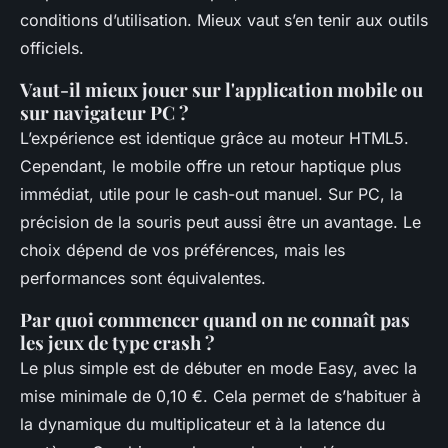
conditions d’utilisation. Mieux vaut s’en tenir aux outils
officiels.
Vaut-il mieux jouer sur l'application mobile ou
sur navigateur PC ?
L’expérience est identique grâce au moteur HTML5.
Cependant, le mobile offre un retour haptique plus
immédiat, utile pour le cash-out manuel. Sur PC, la
précision de la souris peut aussi être un avantage. Le
choix dépend de vos préférences, mais les
performances sont équivalentes.
Par quoi commencer quand on ne connaît pas
les jeux de type crash ?
Le plus simple est de débuter en mode Easy, avec la
mise minimale de 0,10 €. Cela permet de s’habituer à
la dynamique du multiplicateur et à la latence du