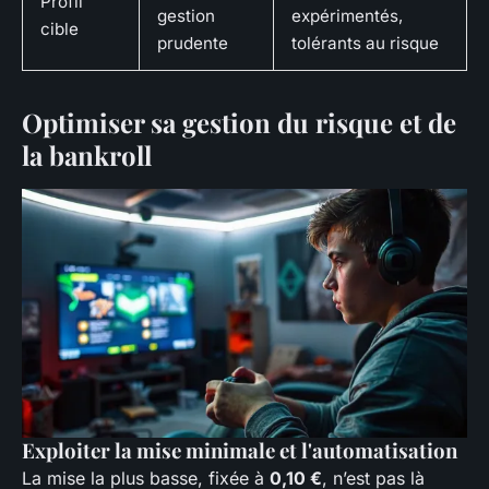
Profil
gestion
expérimentés,
cible
prudente
tolérants au risque
Optimiser sa gestion du risque et de
la bankroll
Exploiter la mise minimale et l'automatisation
La mise la plus basse, fixée à
0,10 €
, n’est pas là